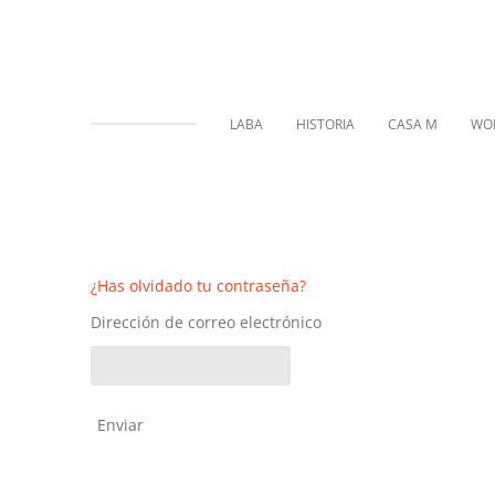
Ir
al
contenido
principal
LABA
HISTORIA
CASA M
WO
¿Has olvidado tu contraseña?
Dirección de correo electrónico
Enviar